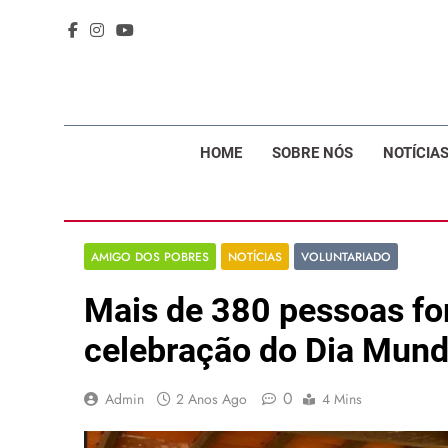
Volunt
VoluntariadoSH
HOME
SOBRE NÓS
NOTÍCIA
AMIGO DOS POBRES
NOTÍCIAS
VOLUNTARIADO
Mais de 380 pessoas fo
celebração do Dia Mund
0
Admin
2 Anos Ago
4 Mins