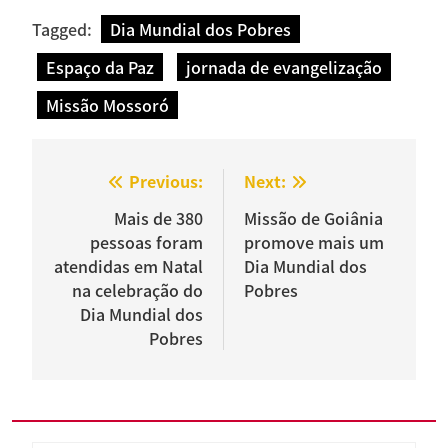
Tagged:
Dia Mundial dos Pobres
Espaço da Paz
jornada de evangelização
Missão Mossoró
Navegação
Previous:
Next:
de
Mais de 380
Missão de Goiânia
pessoas foram
promove mais um
Post
atendidas em Natal
Dia Mundial dos
na celebração do
Pobres
Dia Mundial dos
Pobres