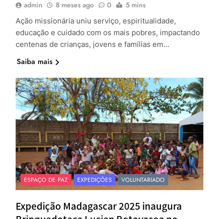
admin
8 meses ago
0
5 mins
Ação missionária uniu serviço, espiritualidade,
educação e cuidado com os mais pobres, impactando
centenas de crianças, jovens e famílias em…
Saiba mais
ESPAÇO DE PAZ
EXPEDIÇÕES
VOLUNTARIADO
Expedição Madagascar 2025 inaugura
Brinquedoteca Lucien Botovasoa no