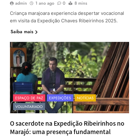
admin
1 ano ago
0
8 mins
Criança marajoara experiencia despertar vocacional
em visita da Expedição Chaves Ribeirinhos 2025.
Saiba mais
ESPAÇO DE PAZ
EXPEDIÇÕES
NOTÍCIAS
VOLUNTARIADO
O sacerdote na Expedição Ribeirinhos no
Marajó: uma presença fundamental